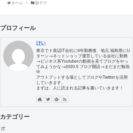
ホーム
財テク
プロフィール
けい
東京でド底辺IT会社に6年勤務後、地元 福島県にU
ターン→ネットショップ運営している会社に勤務
→ビジネス系Youtuberの動画を見てブログをやっ
てみようかな→2020.5 ブログ開設→まだまだ勉強
中
アウトプットする場としてブログやTwitterを活用
していきます。
まずは、人に読まれる記事を書いていきます！
カテゴリー
IT