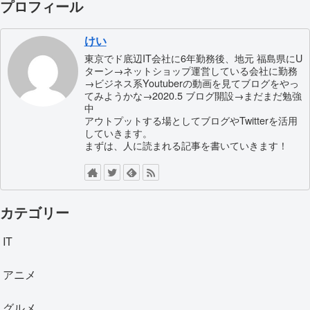
プロフィール
けい
東京でド底辺IT会社に6年勤務後、地元 福島県にU
ターン→ネットショップ運営している会社に勤務
→ビジネス系Youtuberの動画を見てブログをやっ
てみようかな→2020.5 ブログ開設→まだまだ勉強
中
アウトプットする場としてブログやTwitterを活用
していきます。
まずは、人に読まれる記事を書いていきます！
カテゴリー
IT
アニメ
グルメ